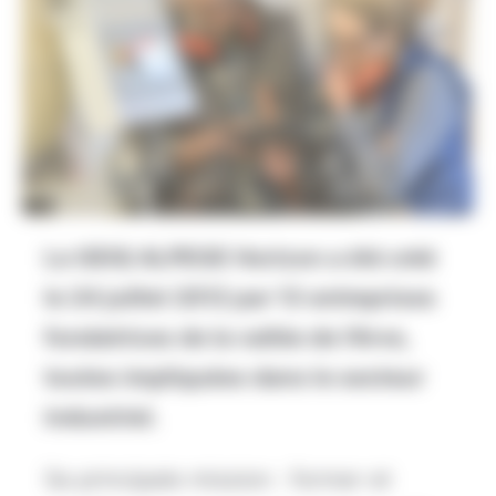
PRESCRIPTEUR
ACTUALITÉS
NOUS CONTACTER
Le GEIQ ALPEGE Horizon a été créé
le 24 juillet 2012 par 13 entreprises
fondatrices de la vallée de l’Arve,
toutes impliquées dans le secteur
industriel.
Sa principale mission : former et