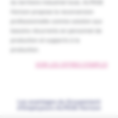
du territoire industriel local, ALPEGE
Horizon propose la reconversion
professionnelle comme solution aux
besoins récurrents en personnel de
production et supports à la
production.
VOIR LES OFFRES D’EMPLOI
Les avantages du Groupement
d’Employeurs ALPEGE Horizon