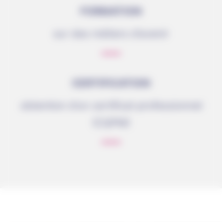
FORMATION
sur des métiers d’avenir
CERTIFICATION
obtention d’un certificat professionnel
(CQPM)