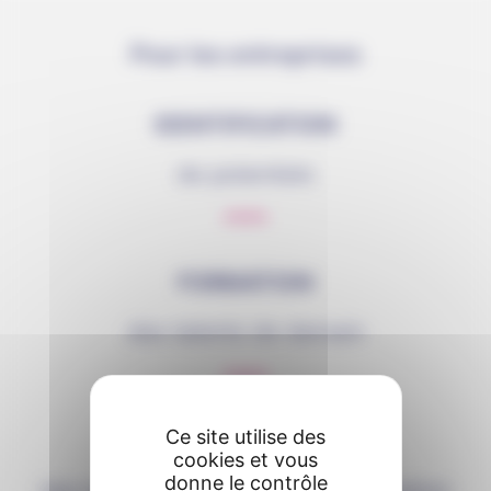
Pour les entreprises
IDENTIFICATION
de potentiels
FORMATION
des talents de demain
Ce site utilise des
MUTUALISATION
cookies et vous
donne le contrôle
des besoins et des coûts de formation