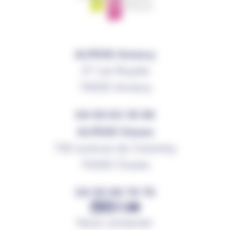
ALPEGE Annecy
27 rue Royale
74000
Annecy
04 50 63 18 06
ALPEGE Cluses
750 avenue de Colomby
74300
Cluses
04 50 98 79 79
Nous contacter