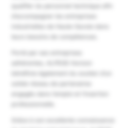
qualifier du personnel technique afin
d’accompagner les entreprises
industrielles de Haute-Savoie dans
leurs besoins de compétences.
Porté par ses entreprises
adhérentes, ALPEGE Horizon
bénéficie également du soutien d’un
solide réseau de partenaires
engagés dans l’emploi et l’insertion
professionnelle.
Grâce à son excellente connaissance